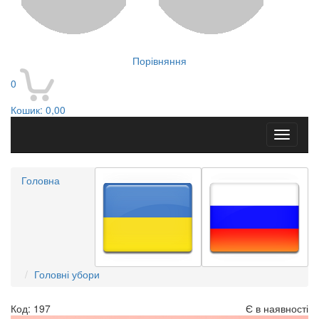
Порівняння
0
Кошик:
0,00
Toggle
navigati
Головна
Головні убори
Код: 197
Є в наявності