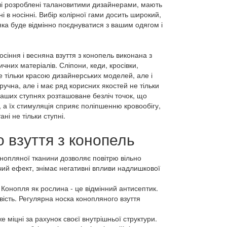
елі розроблені талановитими дизайнерами, мають
і в носінні. Вибір колірної гами досить широкий,
 яка буде відмінно поєднуватися з вашим одягом і
 осіння і весняна взуття з конопель виконана з
чних матеріалів. Сліпони, кеди, кросівки,
 тільки красою дизайнерських моделей, але і
ручна, але і має ряд корисних якостей не тільки
 наших ступнях розташоване безліч точок, що
, а їх стимуляція сприяє поліпшенню кровообігу,
ні не тільки ступні.
о взуття з конопель
нопляної тканини дозволяє повітрю вільно
чий ефект, знімає негативні впливи надлишкової
Конопля як рослина - це відмінний антисептик.
вість. Регулярна носка конопляного взуття
 міцні за рахунок своєї внутрішньої структури.