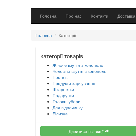
Головна
Про нас
Контакти
Доставка
Головна
Категорії
Категорії товарів
Жіноче взуття з конопель
Чоловіче взуття з конопель
Постіль
Продукти харчування
Шкарпетки
Подарунки
Головні убори
Для відпочинку
Білизна
Дивитися всі акції