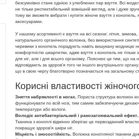
безсумнівно стане однією з улюблених пар взуття. Всі мод
не тільки респектабельний зовнішній вигляд, але і дуже зручн
тому ви зможете вибрати і купити жіноче взуття з конопель,
аксесуарами.
У нашому асортименті є взуття на всі сезони: літня, зимова,
натурального органічного волокна, без використання синтети
черевики з конопель порадують навіть вишукану модницю не
комфортністю шкарпетки, адже взуття з конопель не тільки з
для ніг, але і для всього організму. Пояснює це тим, що на
відповідають за здоров'я того чи іншого внутрішнього органу
!
що в свою чергу благотворно позначається на загальному ста
Корисні властивості жіночог
Зняття набряклості в ногах.
Пориста структура волокон ко
функціонувати по всій нозі, тим самим забезпечуючи дихаю
температури або вологи.
Володіє антибактеріальний і ранозагоювальний ефект.
Тканина з коноплі відмінно зберігає це первозданний власти
покращує здоров'я шкіри ніг.
Міцність і зносостійкість.
Волокна конопляної тканини дуже