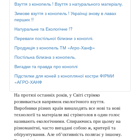
Взуття з конопель ! Взуття з натурального матеріалу.
Зимове взуття з конопель ! Українці знову в лавах
перших !!
Натуральне та Екологічне !?
Переваги постільної білизни з коноплі.
Продукція з конопель ТМ «Агро-Ханф»
Постільна білизна з конопель.
Вигадки та правда про коноплі
Підстилки для коней з конопляної костри ФІРМИ
«АГРО-ХАНФ
На протязі останніх років, у Світі стрімко
розвивається напрямок екологічного взуття.
Виробники різних країн винаходять все нові та нові
технології та матеріали які стрімголов в один голос
називають екологічними. Спираючись при цьому на
різноманітні, часто вигадані собою ж, критерії та
обґрунтування. Але об’єктивність полягає у іншому.