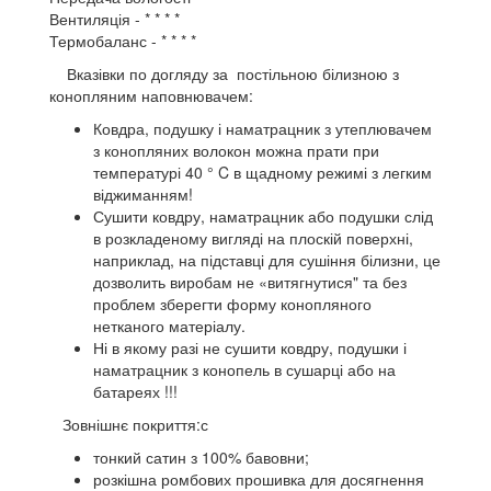
Вентиляція - * * * *
Термобаланс - * * * *
Вказівки по догляду за постільною білизною з
конопляним наповнювачем:
Ковдра, подушку і наматрацник з утеплювачем
з конопляних волокон можна прати при
температурі 40 ° C в щадному режимі з легким
віджиманням!
Сушити ковдру, наматрацник або подушки слід
в розкладеному вигляді на плоскій поверхні,
наприклад, на підставці для сушіння білизни, це
дозволить виробам не «витягнутися" та без
проблем зберегти форму конопляного
нетканого матеріалу.
Ні в якому разі не сушити ковдру, подушки і
наматрацник з конопель в сушарці або на
батареях !!!
Зовнішнє покриття:с
тонкий сатин з 100% бавовни;
розкішна ромбових прошивка для досягнення