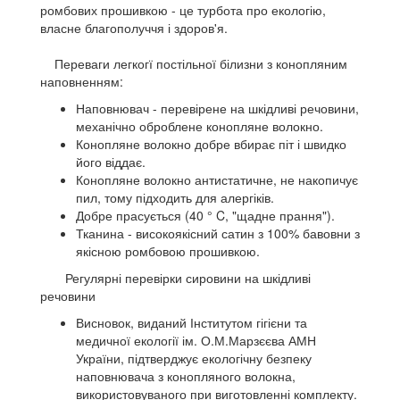
ромбових прошивкою - це турбота про екологію,
власне благополуччя і здоров'я.
Переваги легкогї постільної білизни з конопляним
наповненням:
Наповнювач - перевірене на шкідливі речовини,
механічно оброблене конопляне волокно.
Конопляне волокно добре вбирає піт і швидко
його віддає.
Конопляне волокно антистатичне, не накопичує
пил, тому підходить для алергіків.
Добре прасується (40 ° C, "щадне прання").
Тканина - високоякісний сатин з 100% бавовни з
якісною ромбовою прошивкою.
Регулярні перевірки сировини на шкідливі
речовини
Висновок, виданий Інститутом гігієни та
медичної екології ім. О.М.Марзєєва АМН
України, підтверджує екологічну безпеку
наповнювача з конопляного волокна,
використовуваного при виготовленні комплекту.