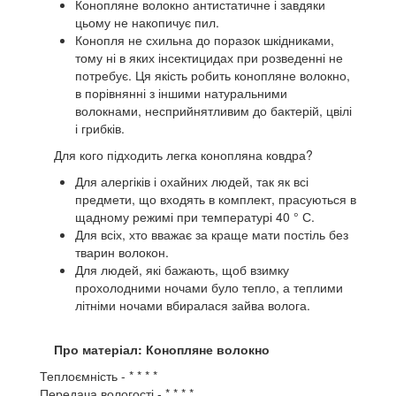
Конопляне волокно антистатичне і завдяки
цьому не накопичує пил.
Конопля не схильна до поразок шкідниками,
тому ні в яких інсектицидах при розведенні не
потребує. Ця якість робить конопляне волокно,
в порівнянні з іншими натуральними
волокнами, несприйнятливим до бактерій, цвілі
і грибків.
Для кого підходить легка конопляна ковдра?
Для алергіків і охайних людей, так як всі
предмети, що входять в комплект, прасуються в
щадному режимі при температурі 40 ° С.
Для всіх, хто вважає за краще мати постіль без
тварин волокон.
Для людей, які бажають, щоб взимку
прохолодними ночами було тепло, а теплими
літніми ночами вбиралася зайва волога.
Про матеріал: Конопляне волокно
Теплоємність - * * * *
Передача вологості - * * * *