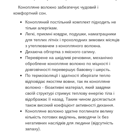
Конопляне волокно забезпечує чудовий і
комфортний сон.
Конопляний постільний комплект підходить не
тільки алергікам.
Легкі, приємні ковдри, подушки, наматрацники
для теплих літніх і прохолодних зимових місяців
з утеплювачем з конопляного волокна.
Дихаюча обгортка з якісного сатину.
Перевірене на шкідливі речовини, механічно
оброблене конопляне волокно по міцності і
довговічності перевершує бавовну і шерсть.
По термоізоляції і здатності зберігати тепло
відповідає якостям вовни, так як конопляне
волокно - біоактивні матеріал, який завдяки
своїй структурі стримує теплову енергію тіла і
відображає її назад. Таким чином досягається
також високий коефіцієнт активності дихання.
Конопляне волокно здатне поглинати велику
кількість потових виділень, виводячи їх без
негативних наслідків для людини (відсутність
запаху).