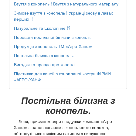
Взуття з конопель ! Взуття з натурального матеріалу.
Зимове взуття з конопель ! Українці знову в лавах
перших !!
Натуральне та Екологічне !?
Переваги постільної білизни з коноплі.
Продукція з конопель ТМ «Агро-Ханф»
Постільна білизна з конопель.
Вигадки та правда про коноплі
Підстилки для коней з конопляної костри ФІРМИ
«АГРО-ХАНФ
Постільна білизна з
конопель.​
Легкі, приємні ковдри і подушки компанії «Агро-
Ханф» з наповнювачем з конопляного волокна,
обгорнуті високоякісним сатином з вишуканою