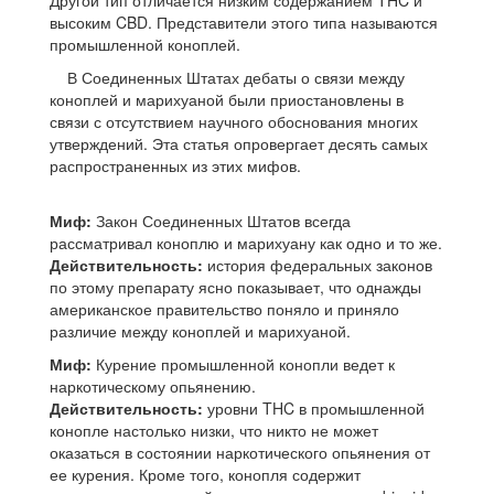
Другой тип отличается низким содержанием THC и
высоким CBD. Представители этого типа называются
промышленной коноплей.
В Соединенных Штатах дебаты о связи между
коноплей и марихуаной были приостановлены в
связи с отсутствием научного обоснования многих
утверждений. Эта статья опровергает десять самых
распространенных из этих мифов.
Миф:
Закон Соединенных Штатов всегда
рассматривал коноплю и марихуану как одно и то же.
Действительность:
история федеральных законов
по этому препарату ясно показывает, что однажды
американское правительство поняло и приняло
различие между коноплей и марихуаной.
Миф:
Курение промышленной конопли ведет к
наркотическому опьянению.
Действительность:
уровни THC в промышленной
конопле настолько низки, что никто не может
оказаться в состоянии наркотического опьянения от
ее курения. Кроме того, конопля содержит