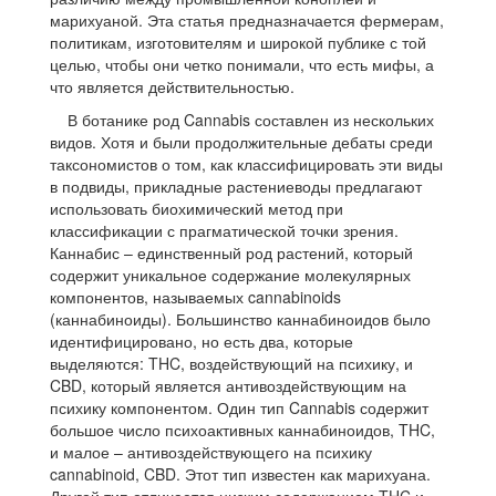
марихуаной. Эта статья предназначается фермерам,
политикам, изготовителям и широкой публике с той
целью, чтобы они четко понимали, что есть мифы, а
что является действительностью.
В ботанике род Cannabis составлен из нескольких
видов. Хотя и были продолжительные дебаты среди
таксономистов о том, как классифицировать эти виды
в подвиды, прикладные растениеводы предлагают
использовать биохимический метод при
классификации с прагматической точки зрения.
Каннабис – единственный род растений, который
содержит уникальное содержание молекулярных
компонентов, называемых cannabinoids
(каннабиноиды). Большинство каннабиноидов было
идентифицировано, но есть два, которые
выделяются: THC, воздействующий на психику, и
CBD, который является антивоздействующим на
психику компонентом. Один тип Cannabis содержит
большое число психоактивных каннабиноидов, THC,
и малое – антивоздействующего на психику
cannabinoid, CBD. Этот тип известен как марихуана.