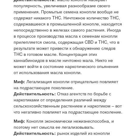
популярность, увеличивая разнообразие своего
применения. Промытые семена конопли вообще не
содержат никакого THC. Ничтожное количество THC,
содержавшееся в промышленной конопле, находится
непосредственно в железах самого растения. Иногда
в процессе производства масла к семенам конопли
прилепляется смола, содержащая CBD и THC, что в
результате может привести к обнаружению следов
THC в готовом масле. Концентрация этих
каннабиноидов в масле ничтожно мала. Никто не
может войти в состояние наркотического опьянения
от использования масла конопли.
Миф:
Легализация конопли отрицательно повлияет
на подрастающее поколение.
Действительность:
Отказ агентств по борьбе с
наркотиками от определения различий между
сельскохозяйственным растением и наркотиком – вот
что негативно повлияет на подрастающее поколение.
Миф:
Конопля экономически нежизнеспособна, и
поэтому нет смысла ее легализовывать.
Действительность:
рынок изделий из конопли