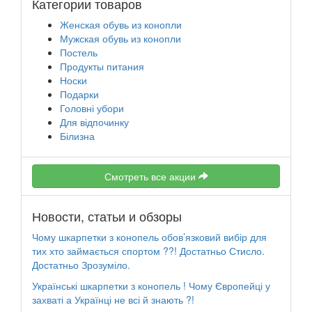
Категории товаров
Женская обувь из конопли
Мужская обувь из конопли
Постель
Продукты питания
Носки
Подарки
Головні убори
Для відпочинку
Білизна
Смотреть все акции
Новости, статьи и обзоры
Чому шкарпетки з конопель обов’язковий вибір для
тих хто займається спортом ??! Достатньо Стисло.
Достатньо Зрозуміло.
Українські шкарпетки з конопель ! Чому Європейці у
захваті а Українці не всі й знають ?!