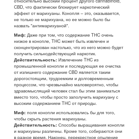
относительно высокий процент другого cannabinoid,
CBD, что фактически блокирует наркотический
эффект от марихуаны. Конопля – это, оказывается,
не только не марихуана, но ее можно было бы
назвать "антимарихуаной".
Миф:
Даже при том, что содержание THC очень
низкое в конопле, THC может быть извлечен и
сконцентрирован настолько, что из него можно будет
получить сильнодействующий наркотик.
Действительность:
Извлечение THC из
промышленной конопли и последующая ее очистка
от излишнего содержание CBD является таким
дорогостоящим, трудоемким и долговременным
процессом, что чрезвычайно маловероятно, чтобы
здравомыслящий человек стал бы этим заниматься
вместо того, чтобы просто заполучить марихуану с
высоким содержанием THC от природы.
Миф:
поля конопли использовались бы для того,
чтобы скрыть растения марихуаны.
Действительность:
Способы выращивания конопли
и марихуаны различны. Кроме того, собираются они
в разное время. Наконец, перекрестное опыление