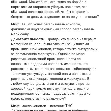
ditchweed. Может быть, агентства по борьбе с
наркотиками стараются убедить нас в том, что
ditchweed является коноплей, чтобы сохранить
бюджетные деньги, выделяемые на ее уничтожение?
Миф:
Те, кто хочет легализовать коноплю,
фактически ищут закулисный способ легализовать
марихуану.
Действительность:
Правда, что многие из первых
магазинов конопли были открыты защитниками
промышленной конопли, которые также выступали и
за легализацию марихуаны. Однако по мере
развития конопляной промышленности ее
основными лидерами являлись именно те, кто
рассматривал коноплю как сельскохозяйственную и
техническую культуру, каковой она и является, и
различал легализацию конопли и марихуаны. В
любом случае, должны ли мы выступать против
хорошей идеи только потому, что часть тех, кто
поддерживает ее, также поддерживают и другие
идеи, которые мы не разделяем?
Миф:
масло конопли – источник THC.
Действительность:
масло конопли набирает