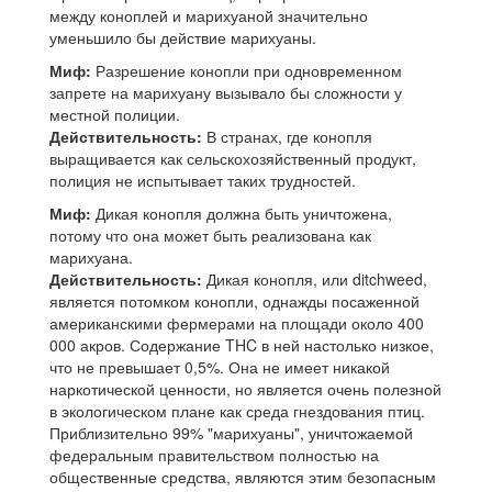
между коноплей и марихуаной значительно
уменьшило бы действие марихуаны.
Миф:
Разрешение конопли при одновременном
запрете на марихуану вызывало бы сложности у
местной полиции.
Действительность:
В странах, где конопля
выращивается как сельскохозяйственный продукт,
полиция не испытывает таких трудностей.
Миф:
Дикая конопля должна быть уничтожена,
потому что она может быть реализована как
марихуана.
Действительность:
Дикая конопля, или ditchweed,
является потомком конопли, однажды посаженной
американскими фермерами на площади около 400
000 акров. Содержание THC в ней настолько низкое,
что не превышает 0,5%. Она не имеет никакой
наркотической ценности, но является очень полезной
в экологическом плане как среда гнездования птиц.
Приблизительно 99% "марихуаны", уничтожаемой
федеральным правительством полностью на
общественные средства, являются этим безопасным