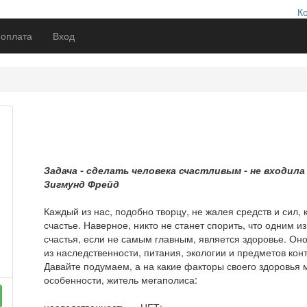
К
 оплата
Вход
Задача
-
сделать
человека
счастливым
-
не
входила
Зигмунд
Фрейд
Каждый из нас, подобно творцу, не жалея средств и сил, 
счастье. Наверное, никто не станет спорить, что одним 
счастья, если не самым главным, является здоровье. Он
из наследственности, питания, экологии и предметов кон
Давайте подумаем, а на какие факторы своего здоровья 
особенности, житель мегаполиса: