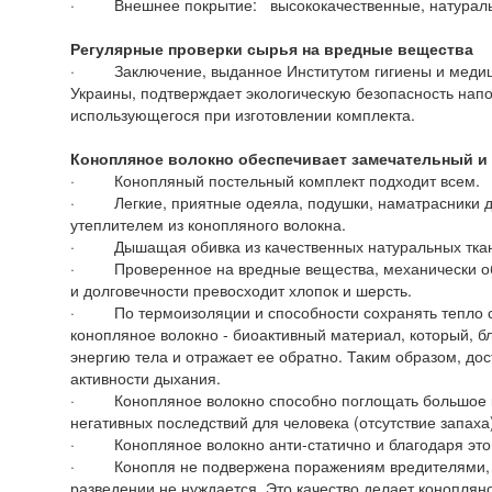
· Внешнее покрытие: высококачественные, натуральн
Регулярные
проверки
сырья на
вредные
вещества
· Заключение, выданное Институтом гигиены и медици
Украины, подтверждает экологическую безопасность напо
использующегося при изготовлении комплекта.
Конопляное
волокно
обеспечивает замечательный
и
· Конопляный постельный комплект подходит всем.
· Легкие, приятные одеяла, подушки, наматрасники дл
утеплителем из конопляного волокна.
· Дышащая обивка из качественных натуральных тка
· Проверенное на вредные вещества, механически об
и долговечности превосходит хлопок и шерсть.
· По термоизоляции и способности сохранять тепло соо
конопляное волокно - биоактивный материал, который, б
энергию тела и отражает ее обратно. Таким образом, до
активности дыхания.
· Конопляное волокно способно поглощать большое ко
негативных последствий для человека (отсутствие запаха
· Конопляное волокно анти-статично и благодаря этом
· Конопля не подвержена поражениям вредителями, по
разведении не нуждается. Это качество делает коноплян