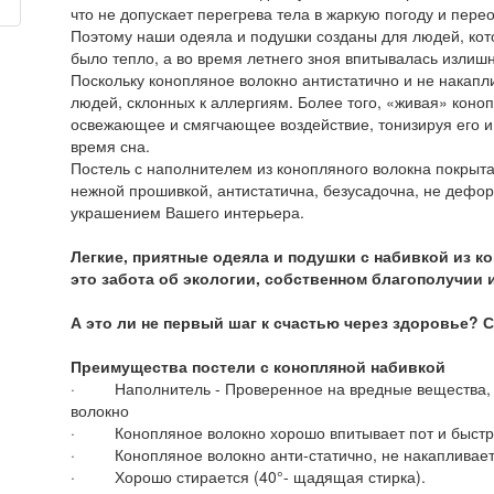
что не допускает перегрева тела в жаркую погоду и пере
Поэтому наши одеяла и подушки созданы для людей, ко
было тепло, а во время летнего зноя впитывалась излиш
Поскольку конопляное волокно антистатично и не накапл
людей, склонных к аллергиям. Более того, «живая» коно
освежающее и смягчающее воздействие, тонизируя его и 
время сна.
Постель с наполнителем из конопляного волокна покрыта
нежной прошивкой, антистатична, безусадочна, не дефор
украшением Вашего интерьера.
Легкие,
приятные
одеяла
и
подушки
с
набивкой
из
ко
это
забота
об
экологии
,
собственном благополучии
А
это
ли
не
первый
шаг
к
счастью
через
здоровье
?
С
Преимущества
постели с
конопляной
набивкой
· Наполнитель - Проверенное на вредные вещества, 
волокно
· Конопляное волокно хорошо впитывает пот и быстро
· Конопляное волокно анти-статично, не накапливает 
· Хорошо стирается (40°- щадящая стирка).