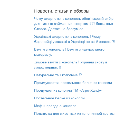
Новости, статьи и обзоры
Чому шкарпетки з конопель обов’язковий вибір
для тих хто займається спортом ??! Достатньо
Стисло. Достатньо Зрозуміло.
Українські шкарпетки з конопель ! Чому
Європейці у захваті а Українці не всі й знають ?
Взуття з конопель ! Взуття з натурального
матеріалу.
Зимове взуття з конопель ! Українці знову в
лавах перших !!
Натуральне та Екологічне !?
Преимущества постельного белья из конопли
Продукция из конопли ТМ «Агро-Ханф»
Постельное белье из конопли
Миф и правда о конопле
Подстилка для животных из конопляной костры