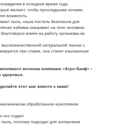
охлаждения в холодное время года.
торые желают, чтобы прохладными ночами
няя влажность.
ивает пыль, наша постель безопасна для
пляная набивка оказывает на тело человека
благотворно влияя на работу организма во
 высококачественной натуральной тканью с
мируется при стирке, она станет изысканным
нопляного волокна
компании
«Агро
-
Ханф»
-
и
здоровье
.
делайте
этот
шаг
вместе
с
нами
!
механически обработанное конопляное
 его отдает
пыль, поэтому подходит для аллергиков