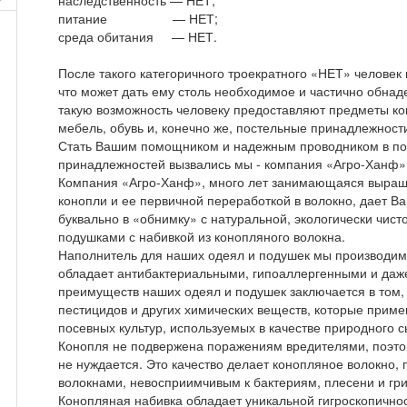
наследственность — НЕТ;
питание — НЕТ;
среда обитания — НЕТ.
После такого категоричного троекратного «НЕТ» человек в
что может дать ему столь необходимое и частично обна
такую возможность человеку предоставляют предметы кон
мебель, обувь и, конечно же, постельные принадлежност
Стать Вашим помощником и надежным проводником в пои
!
принадлежностей вызвались мы - компания «Агро-Ханф»
Компания «Агро-Ханф», много лет занимающаяся выращи
конопли и ее первичной переработкой в волокно, дает В
буквально в «обнимку» с натуральной, экологически чист
подушками с набивкой из конопляного волокна.
Наполнитель для наших одеял и подушек мы производим 
обладает антибактериальными, гипоаллергенными и даж
преимуществ наших одеял и подушек заключается в том, 
пестицидов и других химических веществ, которые прим
посевных культур, используемых в качестве природного с
Конопля не подвержена поражениям вредителями, поэто
не нуждается. Это качество делает конопляное волокно,
волокнами, невосприимчивым к бактериям, плесени и гр
Конопляная набивка обладает уникальной гигроскопичнос