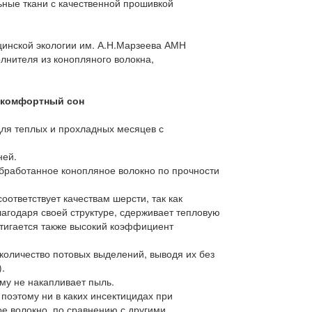
ые ткани с качественной прошивкой
нской экологии им. А.Н.Марзеева АМН
лнителя из конопляного волокна,
комфортный
сон
я теплых и прох­ладных месяцев с
ней.
работанное конопляное волокно по прочности
тветствует качествам шерсти, так как
лагодаря своей структуре, сдерживает тепловую
стигается также высокий коэффициент
личество потовых выделений, выводя их без
).
у не накапливает пыль.
этому ни в каких инсектицидах при
ое волокно, по сравнению с другими