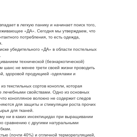
падает в легкую панику и начинает поиск того,
деживающее «ДА». Сегодня мы утверждаем, что
тактного потребления, то есть одежда,
и.
ске убедительного «ДА» в области постельных
.
ванием технической (безнаркотической)
ам шанс не менее трети своей жизни проводить
ой, здоровой продукцией -одеялами и
из текстильных сортов конопли, которая
е лечебными свойствами. Одно из основных
что конопляное волокно не содержит следов
еняются для защиты и стимуляции роста прочих
ырья для тканей.
му ни в каких инсектицидах при выращивании
 по сравнению с другими натуральными
ибкам.
тью (почти 40%) и отличной терморегуляцией,