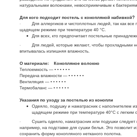
натуральными волокнами, невосприимчивым к бактериям,
Для
кого
подходит
постель
с
конопляной набивкой
?
· Для аллергиков и чистоплотных людей, так как все п
щадящем режиме при температуре 40 °С.
Для всех, кто предпочитает постельные принадлеж
· Для людей, которые желают, чтобы прохладными но
впитывалась излишняя влажность.
О
материале
:
Конопляное
волокно
Теплоемкость — • • • • • •
Передача влажности — • • • • • •
Вентиляция — • • • • • •
Термобаланс — • • • • • •
Указания
по
уходу
за
постелью
из
конопли
Одеяло, подушку и наматрасник с наполнителем из
щадящем режиме при температуре 40°С с легким 
· Сушить одеяло, наматрасник или подушки следует в 
например, на подставке для сушки белья. Это позволит и
сохранить форму конопляного нетканого полотна.