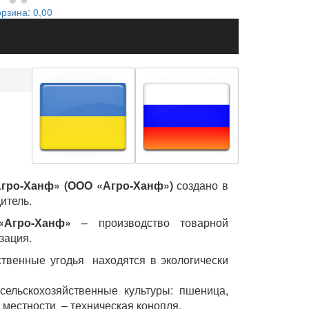
орзина:
0,00
Агро-Ханф» (ООО «Агро-Ханф»)
создано в
итель.
«Агро-Ханф»
– производство товарной
зация.
твенные угодья находятся в экологически
льскохозяйственные культуры: пшеница,
 местности – техническая конопля.