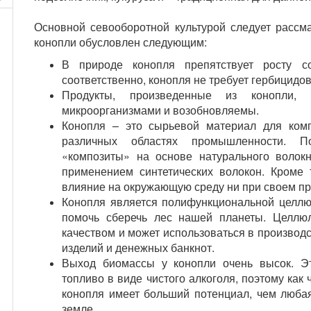
Основной севооборотной культурой следует рассм
конопли обусловлен следующим:
В природе конопля препятствует росту со
соответственно, конопля не требует гербицидов
Продукты, произведенные из конопли, 
микроорганизмами и возобновляемы.
!
Конопля – это сырьевой материал для ком
различных областях промышленности. П
«композиты» на основе натурального волок
применением синтетических волокон. Кроме 
влияние на окружающую среду ни при своем про
Конопля является полифункциональной целлю
помочь сберечь лес нашей планеты. Целлюл
качеством и может использоваться в производс
изделий и денежных банкнот.
Выход биомассы у конопли очень высок. Э
топливо в виде чистого алкоголя, поэтому как
конопля имеет больший потенциал, чем любая
земле.