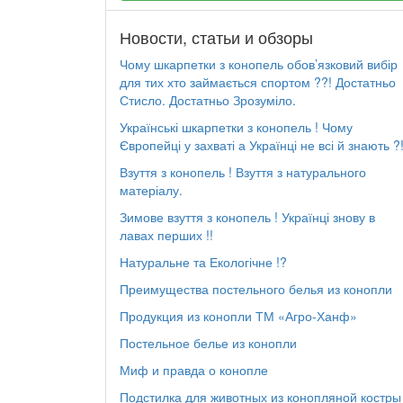
Новости, статьи и обзоры
Чому шкарпетки з конопель обов’язковий вибір
для тих хто займається спортом ??! Достатньо
Стисло. Достатньо Зрозуміло.
Українські шкарпетки з конопель ! Чому
Європейці у захваті а Українці не всі й знають ?
Взуття з конопель ! Взуття з натурального
матеріалу.
Зимове взуття з конопель ! Українці знову в
лавах перших !!
Натуральне та Екологічне !?
Преимущества постельного белья из конопли
Продукция из конопли ТМ «Агро-Ханф»
Постельное белье из конопли
Миф и правда о конопле
Подстилка для животных из конопляной костры